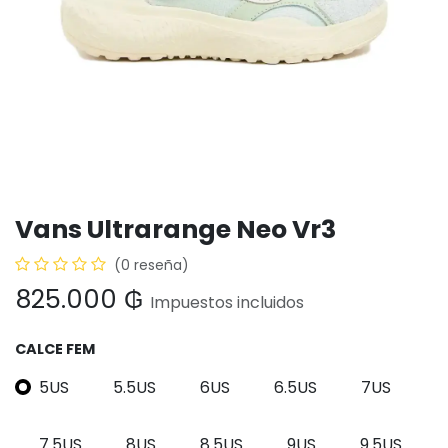
Vans Ultrarange Neo Vr3
(0 reseña)
825.000
₲
Impuestos incluidos
CALCE FEM
5US
5.5US
6US
6.5US
7US
7.5US
8US
8.5US
9US
9.5US