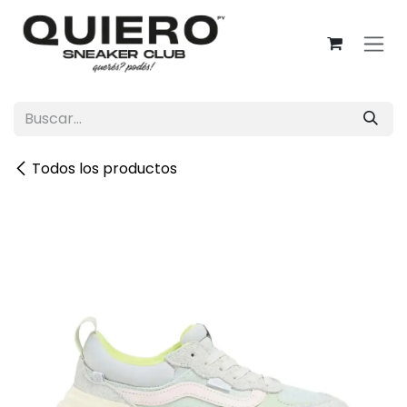
Ir al contenido
Todos los productos