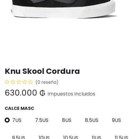
Knu Skool Cordura
(0 reseña)
630.000
₲
Impuestos incluidos
CALCE MASC
7US
7.5US
8US
8.5US
9US
9.5US
10US
10.5US
11US
11.5US