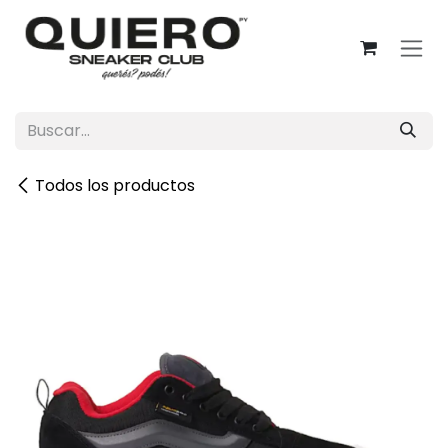
Ir al contenido
Todos los productos