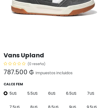
Vans Upland
(0 reseña)
787.500
₲
Impuestos incluidos
CALCE FEM
5US
5.5US
6US
6.5US
7US
7.5US
8US
8.5US
9US
9.5US