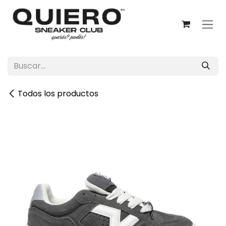
Ir al contenido
Todos los productos