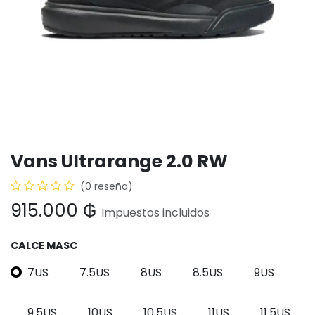
Vans Ultrarange 2.0 RW
(0 reseña)
915.000
₲
Impuestos incluidos
CALCE MASC
7US
7.5US
8US
8.5US
9US
9.5US
10US
10.5US
11US
11.5US