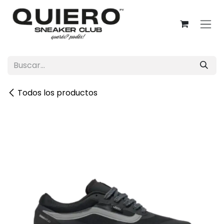
Ir al contenido
Todos los productos