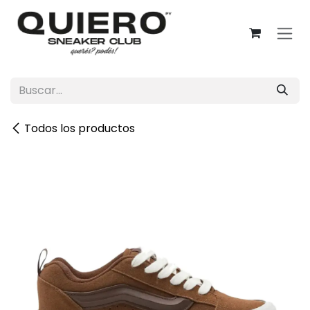
Ir al contenido
Todos los productos