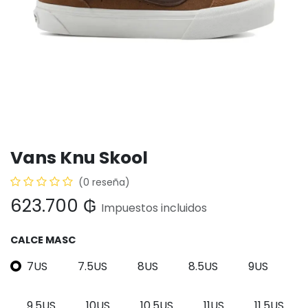
Vans Knu Skool
(0 reseña)
623.700
₲
Impuestos incluidos
CALCE MASC
7US
7.5US
8US
8.5US
9US
9.5US
10US
10.5US
11US
11.5US