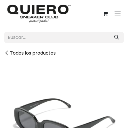
Ir al contenido
Todos los productos