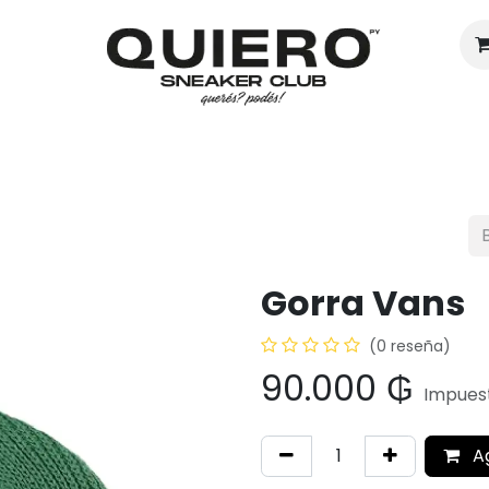
Hombres
Mujeres
Eventos
Gorra Vans
(0 reseña)
90.000
₲
Impuest
A