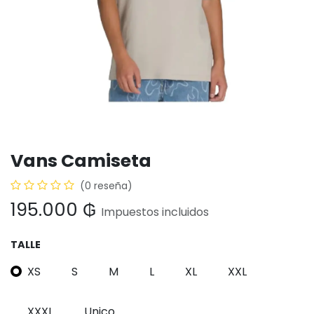
Vans Camiseta
(0 reseña)
195.000
₲
Impuestos incluidos
TALLE
XS
S
M
L
XL
XXL
XXXL
Unico