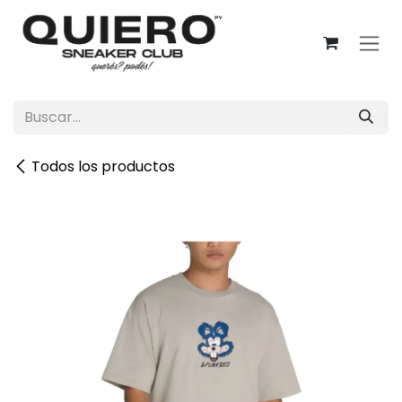
Ir al contenido
Todos los productos