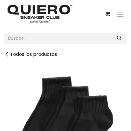
Ir al contenido
Todos los productos