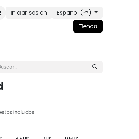
Iniciar sesión
Español (PY)
Tienda
d
stos incluidos
S
8.5US
9US
9.5US