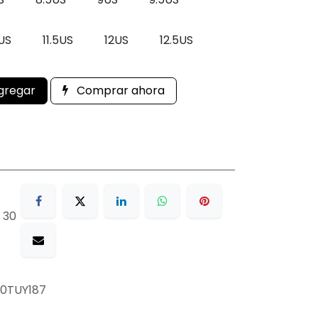
1US
11.5US
12US
12.5US
gregar
Comprar ahora
 30
0TUY187