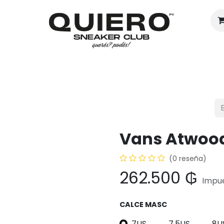
Hombres
Mujeres
Eventos
Vans Atwoo
(0 reseña)
262.500
₲
Impue
CALCE MASC
7US
7.5US
8U