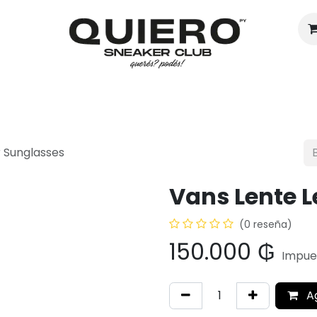
Hombres
Mujeres
Eventos
r Sunglasses
Vans Lente L
(0 reseña)
150.000
₲
Impues
A