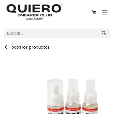
Ir al contenido
Todos los productos