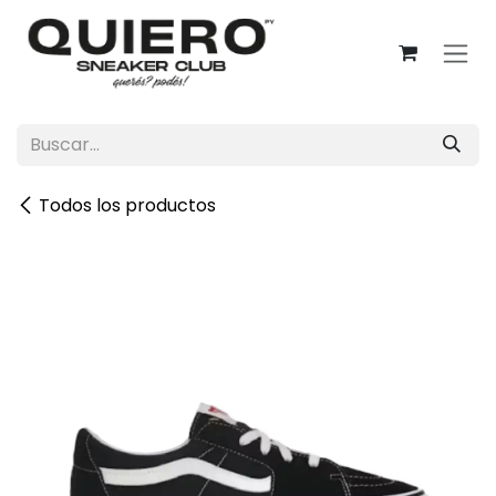
Ir al contenido
Todos los productos