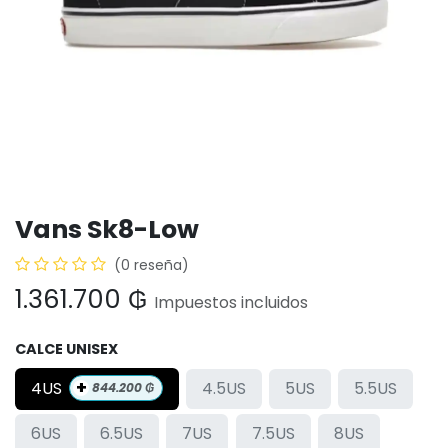
Vans Sk8-Low
(0 reseña)
1.361.700
₲
Impuestos incluidos
CALCE UNISEX
+
4US
4.5US
5US
5.5US
844.200
₲
6US
6.5US
7US
7.5US
8US