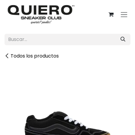
Ir al contenido
Todos los productos