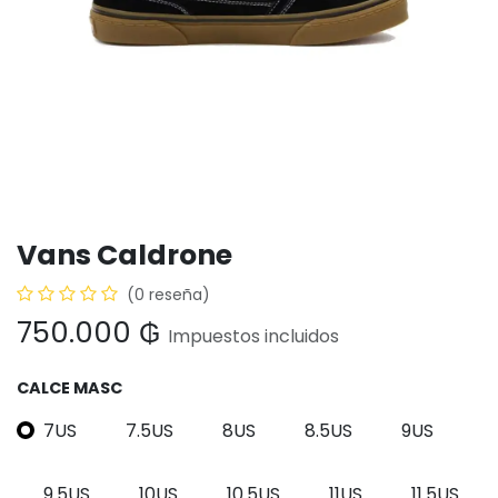
Vans Caldrone
(0 reseña)
750.000
₲
Impuestos incluidos
CALCE MASC
7US
7.5US
8US
8.5US
9US
9.5US
10US
10.5US
11US
11.5US