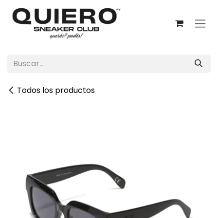
Ir al contenido
Todos los productos