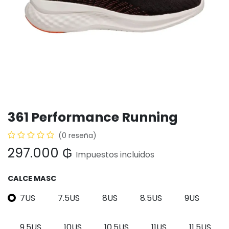
361 Performance Running
(0 reseña)
297.000
₲
Impuestos incluidos
CALCE MASC
7US
7.5US
8US
8.5US
9US
9.5US
10US
10.5US
11US
11.5US