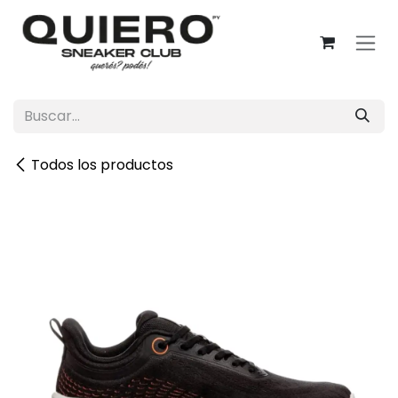
Ir al contenido
Todos los productos