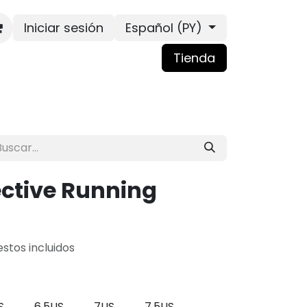
Iniciar sesión
Español (PY)
Tienda
ective Running
stos incluidos
S
6.5US
7US
7.5US