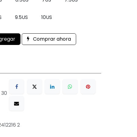
S
9.5US
10US
gregar
Comprar ahora
 30
412216 2