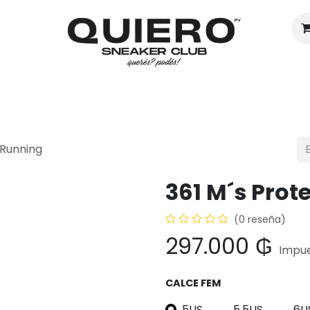
Hombres
Mujeres
Eventos
 Running
361 M´s Prot
(0 reseña)
297.000
₲
Impue
CALCE FEM
5US
5.5US
6U