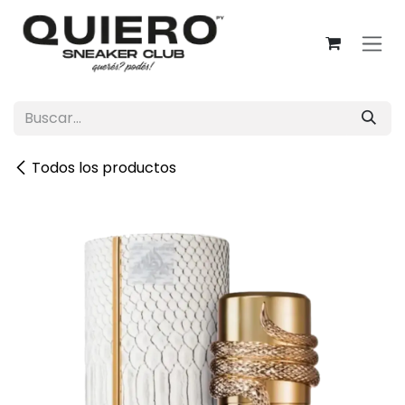
Ir al contenido
Todos los productos