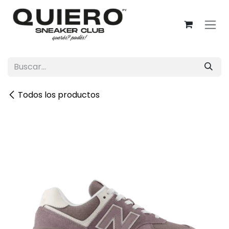
Ir al contenido
Todos los productos