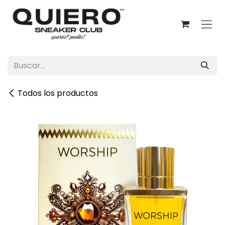
Ir al contenido
Todos los productos